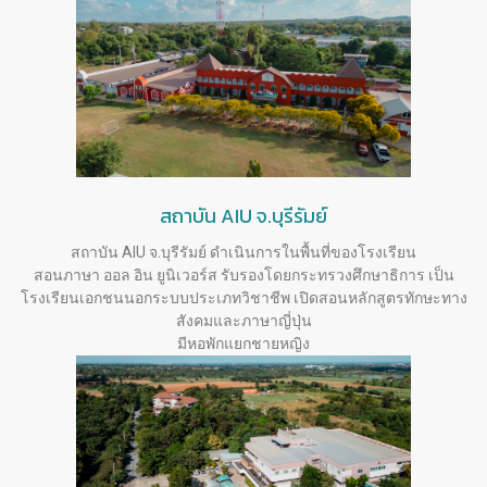
สถาบัน AIU จ.บุรีรัมย์
สถาบัน AIU จ.บุรีรัมย์ ดำเนินการในพื้นที่ของโรงเรียน
สอนภาษา ออล อิน ยูนิเวอร์ส รับรองโดยกระทรวงศึกษาธิการ เป็น
โรงเรียนเอกชนนอกระบบประเภทวิชาชีพ เปิดสอนหลักสูตรทักษะทาง
สังคมและภาษาญี่ปุ่น
มีหอพักแยกชายหญิง