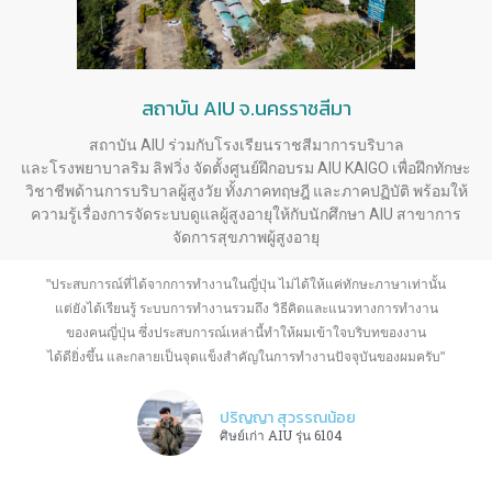
สถาบัน AIU จ.นครราชสีมา
สถาบัน AIU ร่วมกับโรงเรียนราชสีมาการบริบาล
และโรงพยาบาลริม ลิฟวิ่ง จัดตั้งศูนย์ฝึกอบรม AIU KAIGO เพื่อฝึกทักษะ
วิชาชีพด้านการบริบาลผู้สูงวัย ทั้งภาคทฤษฎี และภาคปฏิบัติ พร้อมให้
ความรู้เรื่องการจัดระบบดูแลผู้สูงอายุให้กับนักศึกษา AIU สาขาการ
จัดการสุขภาพผู้สูงอายุ
"ประสบการณ์ที่ได้จากการทำงานในญี่ปุ่น ไม่ได้ให้แค่ทักษะภาษา
เท่านั้น
แต่ยังได้เรียนรู้ ระบบการทำงานรวมถึง วิธีคิดและแนวทางการทำงาน
ของคนญี่ปุ่น ซึ่งประสบการณ์เหล่านี้ทำให้ผมเข้าใจบริบทของงาน
ได้ดี
ยิ่งขึ้น และกลายเป็น
จุดแข็งสำคัญในการทำงานปัจจุบันของผมครับ"
ปริญญา สุวรรณน้อย
ศิษย์เก่า AIU รุ่น 6104