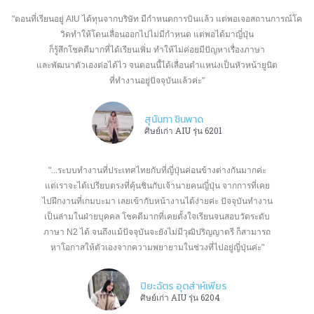
"ตอนที่เรียนอยู่ AIU ได้ทุนจากบริษัท มีกำหนดการบินแล้ว แต่พอเจอสถานการณ์
โค
วิดทำให้โดนเลื่อนออกไปไม่มีกำหนด แต่พอได้มาญี่ปุ่น
ก็รู้สึกโชคดีมากที่ได้เรียนเพิ่ม ทำให้ไม่ค่อยมีปัญหาเรื่องภาษา
และพัฒนาตัวเองต่อได้ไว จนตอนนี้ได้เลื่อนตำแหน่งเป็นหัวหน้ายูนิต
ที่ทำงานอยู่ปัจจุบันแล้วค่ะ"
สุนันทา ชินพาด
ศิษย์เก่า AIU รุ่น 6201
"...ระบบทำงานที่ประเทศไทยกับที่ญี่ปุ่นค่อนข้างต่างกันมากค่ะ
แต่เราจะได้เปรียบตรงที่คุ้นชินกับเจ้านายคนญี่ปุ่น จากการที่เคย
ไปฝึกงานที่เกมบะมา เลยเข้ากับหน้างานได้ง่ายค่ะ ปัจจุบันทำงาน
เป็นล่ามในฝ่ายบุคคล โชคดีมากที่เคยตั้งใจเรียนจนสอบวัดระดับ
ภาษา N2 ได้ จนถึงแม้ปัจจุบันจะยังไม่มีวุฒิปริญญาตรี ก็สามารถ
หาโอกาสให้ตัวเองจากความพยายามในช่วงที่ไปอยู่ญี่ปุ่นค่ะ"
ปิยะฉัตร อุตส่าห์เพียร
ศิษย์เก่า AIU รุ่น 6204