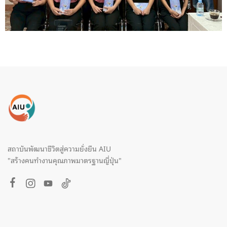
สถาบันพัฒนาชีวิตสู่ความยั่งยืน AIU
"สร้างคนทำงานคุณภาพมาตรฐานญี่ปุ่น"