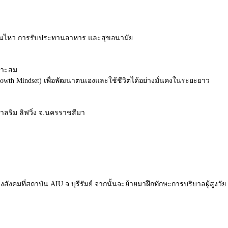
อนไหว
การรับประทานอาหาร
และสุขอนามัย
มาะสม
owth Mindset)
เพื่อพัฒนาตนเองและใช้ชีวิตได้อย่างมั่นคงในระยะยาว
บาลริม ลิฟวิ่ง จ.นครราชสีมา
างสังคมที่สถาบัน AIU จ.บุรีรัมย์ จากนั้นจะย้ายมาฝึกทักษะการบริบาลผู้สูงว