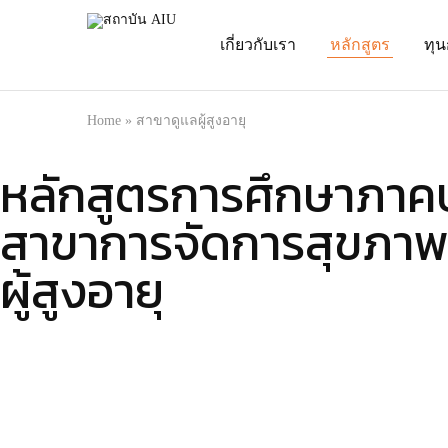
เกี่ยวกับเรา
หลักสูตร
ทุ
สถาบัน
สร้าง
AIU
คน
คุณภาพ
มาตรฐาน
ญี่ปุ่น
Home
»
สาขาดูแลผู้สูงอายุ
หลักสูตรการศึกษาภาค
สาขาการจัดการสุขภา
ผู้สูงอายุ