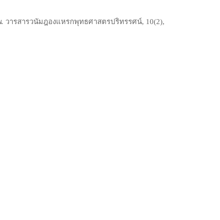
น.
วารสารวนัมฎองแหรกพุทธศาสตรปริทรรศน์, 10(2),