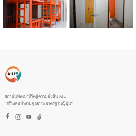
สถาบันพัฒนาชีวิตสู่ความยั่งยืน AIU
"สร้างคนทำงานคุณภาพมาตรฐานญี่ปุ่น"